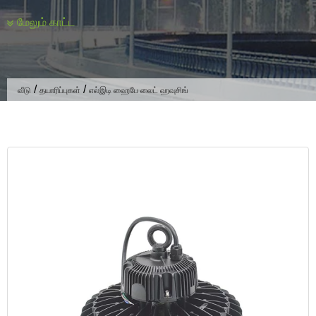
மேலும் காட்ட
Type
According to the bright function, LED industrial and mining
lights can be divided into general lighting and localized
/
/
வீடு
தயாரிப்புகள்
எல்இடி ஹைபே லைட் ஹவுசிங்
lighting two kinds of lights:
General Lighting
General illumination lamps are usually uniformly arranged
on the upper or side walls of the work site, illuminating the
entire work surface.
General lighting has high requirements for light distribution,
and two types of light distribution are widely used, the direct
lighting type and the semi-direct lighting type.
Semi-direct lighting type in a part of the upward light emitted
to illuminate the ceiling, you can increase the brightness of
the ceiling to create a more comfortable, brighter