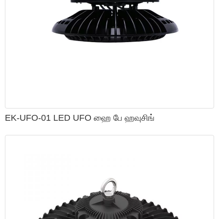
EK-UFO-01 LED UFO ஹை பே ஹவுசிங்