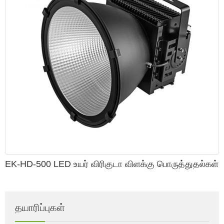
EK-HD-500 LED உயர் விரிகுடா விளக்கு பொருத்துதல்கள்
தயாரிப்புகள்