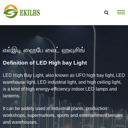
உள்ளடக்கத்திற்கு செல்க
எல்இடி ஹைபே லைட் ஹவுசிங்
Definition of LED High bay Light
LED High Bay Light, also known as UFO high bay light, LED
warehouse light, LED industrial light, and high ceiling light,
is a kind of high energy-efficiency indoor LED lamps and
lanterns.
It can be widely used in industrial plants, production
workshops, supermarkets, sports and entertainment venues
and warehouses.