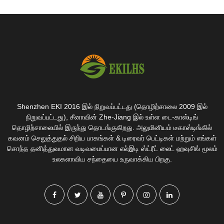
Shenzhen EKI 2016 இல் நிறுவப்பட்டது (தொழிற்சாலை 2009 இல்
நிறுவப்பட்டது), சீனாவின் Zhe-Jiang இல் உள்ள டை-காஸ்டிங்
தொழிற்சாலையில் இருந்து தொடங்குகிறது. அலுமினியம் டீகாஸ்டிங்கில்
கவனம் செலுத்துதல் சிறிய பாகங்கள் & டிரைவர் பெட்டிகள் மற்றும் எங்கள்
சொந்த தனித்துவமான வடிவமைப்பான எல்இடி ஸ்ட்ரீட் லைட் ஹவுசிங் மூலம்
உலகளாவிய சந்தையை உருவாக்கிய பிறகு.