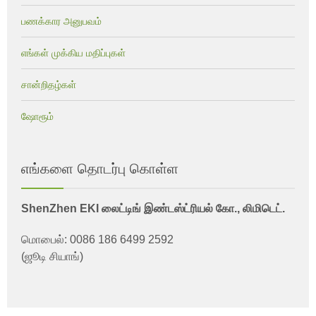
பணக்கார அனுபவம்
எங்கள் முக்கிய மதிப்புகள்
சான்றிதழ்கள்
ஷோரூம்
எங்களை தொடர்பு கொள்ள
ShenZhen EKI லைட்டிங் இண்டஸ்ட்ரியல் கோ., லிமிடெட்.
மொபைல்: 0086 186 6499 2592
(ஜூடி சியாங்)