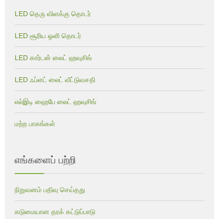
LED தெரு விளக்கு தொடர்
LED சூரிய ஒளி தொடர்
LED கார்டன் லைட் ஹவுசிங்
LED ஃப்ளட் லைட் வீட்டுவசதி
எல்இடி ஹைபே லைட் ஹவுசிங்
மற்ற பாகங்கள்
எங்களைப் பற்றி
நிறுவனம் பதிவு செய்தது
கடுமையான தரக் கட்டுப்பாடு