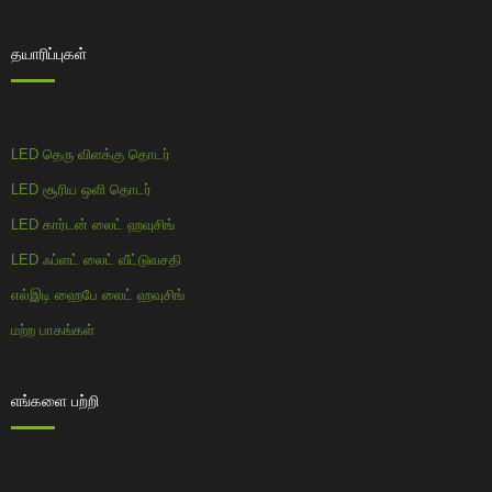
தயாரிப்புகள்
LED தெரு விளக்கு தொடர்
LED சூரிய ஒளி தொடர்
LED கார்டன் லைட் ஹவுசிங்
LED ஃப்ளட் லைட் வீட்டுவசதி
எல்இடி ஹைபே லைட் ஹவுசிங்
மற்ற பாகங்கள்
எங்களை பற்றி