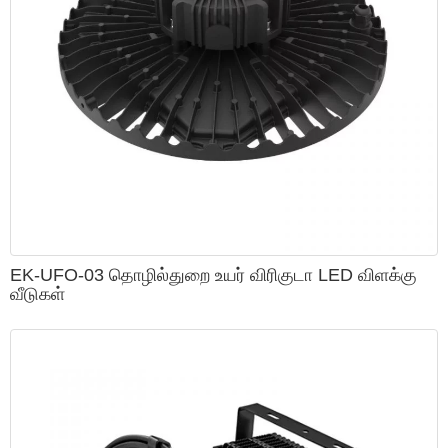
EK-UFO-03 தொழில்துறை உயர் விரிகுடா LED விளக்கு
வீடுகள்