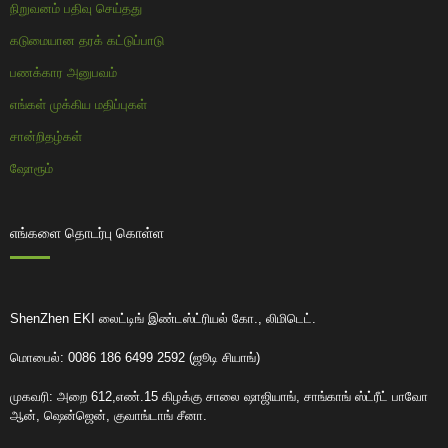
நிறுவனம் பதிவு செய்தது
கடுமையான தரக் கட்டுப்பாடு
பணக்கார அனுபவம்
எங்கள் முக்கிய மதிப்புகள்
சான்றிதழ்கள்
ஷோரூம்
எங்களை தொடர்பு கொள்ள
ShenZhen EKI லைட்டிங் இண்டஸ்ட்ரியல் கோ., லிமிடெட்.
மொபைல்: 0086 186 6499 2592 (ஜூடி சியாங்)
முகவரி: அறை 612,எண்.15 கிழக்கு சாலை ஷாஜியாங், சாங்காங் ஸ்ட்ரீட் பாவோ
ஆன், ஷென்ஜென், குவாங்டாங் சீனா.