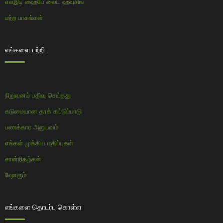
எல்இடி ஹைபே லைட் ஹவுசிங்
மற்ற பாகங்கள்
எங்களை பற்றி
நிறுவனம் பதிவு செய்தது
கடுமையான தரக் கட்டுப்பாடு
பணக்கார அனுபவம்
எங்கள் முக்கிய மதிப்புகள்
சான்றிதழ்கள்
ஷோரூம்
எங்களை தொடர்பு கொள்ள