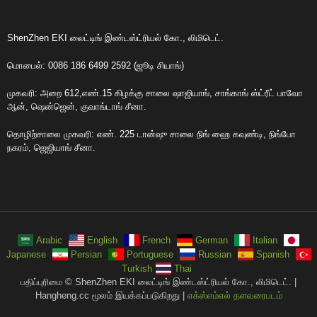
ShenZhen EKI லைட்டிங் இண்டஸ்ட்ரியல் கோ., லிமிடெட்.
மொபைல்: 0086 186 6499 2592 (ஜூடி சியாங்)
முகவரி: அறை 612,எண்.15 கிழக்கு சாலை ஷாஜியாங், சாங்காங் ஸ்ட்ரீட் பாவோ
ஆன், ஷென்ஜென், குவாங்டாங் சீனா.
தொழிற்சாலை முகவரி: எண். 225 டான்ஷு சாலை நிங் ஹை கவுண்டி, நிங்போ
நகரம், ஜெஜியாங் சீனா.
Arabic
English
French
German
Italian
Japanese
Persian
Portuguese
Russian
Spanish
Turkish
Thai
பதிப்புரிமை © ShenZhen EKI லைட்டிங் இண்டஸ்ட்ரியல் கோ., லிமிடெட். |
Hangheng.cc மூலம் இயக்கப்படுகிறது |
எக்ஸ்எம்எல் தளவரைபடம்