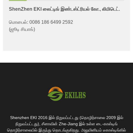
ShenZhen EKI லைட்டிங் இண்டஸ்ட்ரியல் கோ., லிமிடெட்.
மொபைல்: 0086 186 6499 2592
(ஜூடி சியாங்)
Shenzhen EKI 2016 இல் நிறுவப்பட்டது (தொழிற்சாலை 2009 இல்
நிறுவப்பட்டது), சீனாவின் Zhe-Jiang இல் உள்ள டை-காஸ்டிங்
தொழிற்சாலையில் இருந்து தொடங்குகிறது. அலுமினியம் டீகாஸ்டிங்கில்