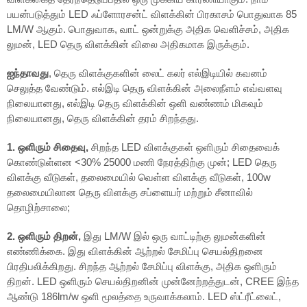
பயன்படுத்தும் LED ஃப்ளோரசன்ட் விளக்கின் பிரகாசம் பொதுவாக 85
LM/W ஆகும். பொதுவாக, வாட் ஒன்றுக்கு அதிக வெளிச்சம், அதிக
லுமன், LED தெரு விளக்கின் விலை அதிகமாக இருக்கும்.
ஐந்தாவது
, தெரு விளக்குகளின் லைட் கலர் எல்இடியில் கவனம்
செலுத்த வேண்டும். எல்இடி தெரு விளக்கின் அலைநீளம் எவ்வளவு
நிலையானது, எல்இடி தெரு விளக்கின் ஒளி வண்ணம் மிகவும்
நிலையானது, தெரு விளக்கின் தரம் சிறந்தது.
1. ஒளிரும் சிதைவு,
சிறந்த LED விளக்குகள் ஒளிரும் சிதைவைக்
கொண்டுள்ளன <30% 25000 மணி நேரத்திற்கு முன்; LED தெரு
விளக்கு வீடுகள், தலைமையில் வெள்ள விளக்கு வீடுகள், 100w
தலைமையிலான தெரு விளக்கு சப்ளையர் மற்றும் சீனாவில்
தொழிற்சாலை;
2. ஒளிரும் திறன்,
இது LM/W இல் ஒரு வாட்டிற்கு லுமன்களின்
எண்ணிக்கை. இது விளக்கின் ஆற்றல் சேமிப்பு செயல்திறனை
பிரதிபலிக்கிறது. சிறந்த ஆற்றல் சேமிப்பு விளக்கு, அதிக ஒளிரும்
திறன். LED ஒளிரும் செயல்திறனின் முன்னேற்றத்துடன், CREE இந்த
ஆண்டு 186lm/w ஒளி மூலத்தை உருவாக்கலாம். LED ஸ்ட்ரீட்லைட்,