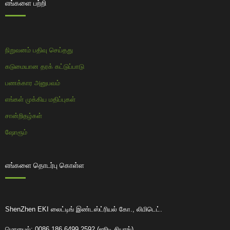
எங்களை பற்றி
நிறுவனம் பதிவு செய்தது
கடுமையான தரக் கட்டுப்பாடு
பணக்கார அனுபவம்
எங்கள் முக்கிய மதிப்புகள்
சான்றிதழ்கள்
ஷோரூம்
எங்களை தொடர்பு கொள்ள
ShenZhen EKI லைட்டிங் இண்டஸ்ட்ரியல் கோ., லிமிடெட்.
மொபைல்: 0086 186 6499 2592 (ஜூடி சியாங்)