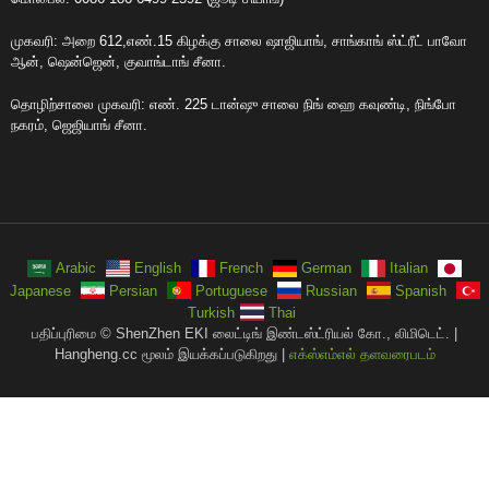
முகவரி: அறை 612,எண்.15 கிழக்கு சாலை ஷாஜியாங், சாங்காங் ஸ்ட்ரீட் பாவோ
ஆன், ஷென்ஜென், குவாங்டாங் சீனா.
தொழிற்சாலை முகவரி: எண். 225 டான்ஷு சாலை நிங் ஹை கவுண்டி, நிங்போ
நகரம், ஜெஜியாங் சீனா.
Arabic
English
French
German
Italian
Japanese
Persian
Portuguese
Russian
Spanish
Turkish
Thai
பதிப்புரிமை © ShenZhen EKI லைட்டிங் இண்டஸ்ட்ரியல் கோ., லிமிடெட். |
Hangheng.cc மூலம் இயக்கப்படுகிறது |
எக்ஸ்எம்எல் தளவரைபடம்