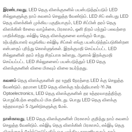
இரண்டாவது
, LED தெரு விளக்குகளில் பயன்படுத்தப்படும் LED
சில்லுகளுக்கு நாம் கவனம் செலுத்த வேண்டும். LED சிப் என்பது LED
தெரு விளக்கின் முக்கிய பகுதியாகும், LED சிப்பின் தரம் தெரு
விளக்கின் சேவை வாழ்க்கை, பிரகாசம், ஒளி நிறம் மற்றும் பலவற்றை
பாதிக்கிறது. எல்இடி தெரு விளக்குகளை வாங்கும் போது,
உற்பத்தியாளர் வழங்கிய எல்இடி சிப்கள் எங்கு பயன்படுத்தப்படுகின்றன
என்பதைப் புரிந்து கொள்ளுங்கள். இறக்குமதி செய்யப்பட்ட LED
சில்லுகளின் தரம் சற்று சிறப்பாக உள்ளது, ஆனால் இறக்குமதி
செய்யப்பட்ட LED சில்லுகளைப் பயன்படுத்தும் LED தெரு
விளக்குகளின் விலை மிகவும் விலை உயர்ந்தது.
கவனம்
தெரு விளக்குகளின் தர உறுதி நேரத்தை LED க்கு செலுத்த
வேண்டும். தரமான LED தெரு விளக்கு உற்பத்தியாளர்-Yi Jia
Optoelectronics, LED தெரு விளக்குகளின் தர உத்தரவாதத்திற்கு
பொறுப்பேற்க தைரியம் மிக நீண்டது. பொது LED தெரு விளக்கு
உத்தரவாதம் 5 ஆண்டுகளுக்கு மேல்.
நான்காவது
, LED தெரு விளக்குகளின் பிரகாசம் குறித்து நாம் கவனம்
செலுத்த வேண்டும். எல்இடி தெரு விளக்கின் பிரகாசம், எல்இடி தெரு
விளக்கைத் தேர்ந்தெடுப்பதில் ஒரு முக்கிய காரணியாகும். நாம்