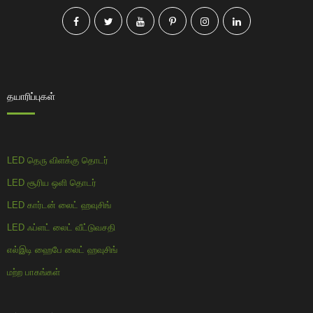
தயாரிப்புகள்
LED தெரு விளக்கு தொடர்
LED சூரிய ஒளி தொடர்
LED கார்டன் லைட் ஹவுசிங்
LED ஃப்ளட் லைட் வீட்டுவசதி
எல்இடி ஹைபே லைட் ஹவுசிங்
மற்ற பாகங்கள்