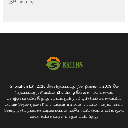
(ஜூடி சியாங்)
Shenzhen EKI 2016 இல் நிறுவப்பட்டது (தொழிற்சாலை 2009 இல்
நிறுவப்பட்டது), சீனாவின் Zhe-Jiang இல் உள்ள டை-காஸ்டிங்
தொழிற்சாலையில் இருந்து தொடங்குகிறது. அலுமினியம் டீகாஸ்டிங்கில்
கவனம் செலுத்துதல் சிறிய பாகங்கள் & டிரைவர் பெட்டிகள் மற்றும் எங்கள்
சொந்த தனித்துவமான வடிவமைப்பான எல்இடி ஸ்ட்ரீட் லைட் ஹவுசிங் மூலம்
உலகளாவிய சந்தையை உருவாக்கிய பிறகு.