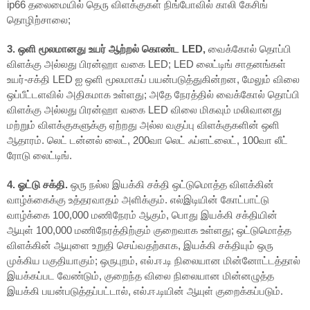
ip66 தலைமையில் தெரு விளக்குகள் நிங்போவில் காலி கேசிங்
தொழிற்சாலை;
3. ஒளி மூலமானது உயர் ஆற்றல் கொண்ட LED,
வைக்கோல் தொப்பி
விளக்கு அல்லது பிரன்ஹா வகை LED; LED லைட்டிங் சாதனங்கள்
உயர்-சக்தி LED ஐ ஒளி மூலமாகப் பயன்படுத்துகின்றன, மேலும் விலை
ஒப்பீட்டளவில் அதிகமாக உள்ளது; அதே நேரத்தில் வைக்கோல் தொப்பி
விளக்கு அல்லது பிரன்ஹா வகை LED விலை மிகவும் மலிவானது
மற்றும் விளக்குகளுக்கு ஏற்றது அல்ல வகுப்பு விளக்குகளின் ஒளி
ஆதாரம். லெட் டன்னல் லைட், 200வா லெட் ஃப்ளட்லைட், 100வா லீட்
ரோடு லைட்டிங்.
4. ஓட்டு சக்தி.
ஒரு நல்ல இயக்கி சக்தி ஒட்டுமொத்த விளக்கின்
வாழ்க்கைக்கு உத்தரவாதம் அளிக்கும். எல்இடியின் கோட்பாட்டு
வாழ்க்கை 100,000 மணிநேரம் ஆகும், பொது இயக்கி சக்தியின்
ஆயுள் 100,000 மணிநேரத்திற்கும் குறைவாக உள்ளது; ஒட்டுமொத்த
விளக்கின் ஆயுளை உறுதி செய்வதற்காக, இயக்கி சக்தியும் ஒரு
முக்கிய பகுதியாகும்; ஒருபுறம், எல்.ஈ.டி நிலையான மின்னோட்டத்தால்
இயக்கப்பட வேண்டும், குறைந்த விலை நிலையான மின்னழுத்த
இயக்கி பயன்படுத்தப்பட்டால், எல்.ஈ.டியின் ஆயுள் குறைக்கப்படும்.